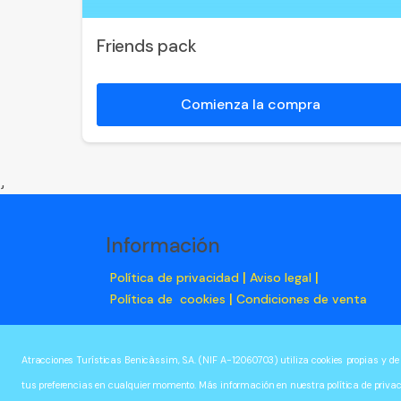
Friends pack
Comienza la compra
}
Información
|
|
Política de privacidad
Aviso legal
|
Política de cookies
Condiciones de venta
Atracciones Turísticas Benicàssim, S.A. (NIF A-12060703) utiliza cookies propias y de
© 2026
Axess AG
tus preferencias en cualquier momento. Más información en nuestra política de priva
Versión: 600.3 V25.2.03.09