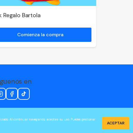
k Regalo Bartola
Comienza la compra
íguenos en
alizado. Al continuar navegando, aceptas su uso. Puedes gestionar
ACEPTAR
Idioma: Español