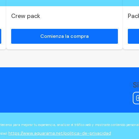
Crew pack
Pac
Comienza la compra
S
 terceros para mejorar tu experiencia, analizar el tráfico web y mostrarte contenido person
https://www.aquarama.net/politica-de-privacidad
cidad: